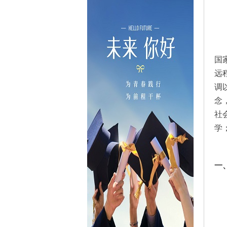
国
远
调
念
社
学
学
一