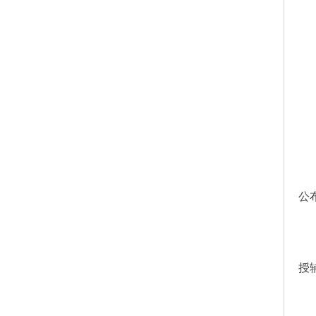
报
毕
身
居
两
报
公
课
授
自