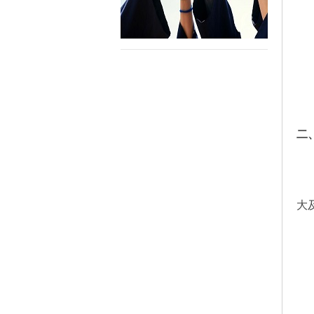
二
（
国
大
高
专
（