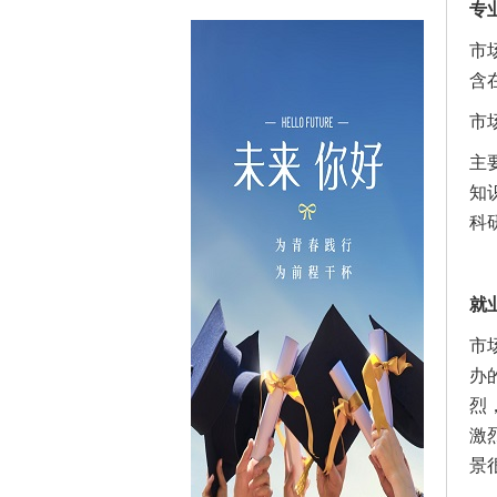
专
市
含
市
主
知
科
就
市
办
烈
激
景