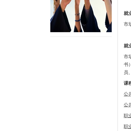
就
市
就
市
书
员
课
公
公
职
职