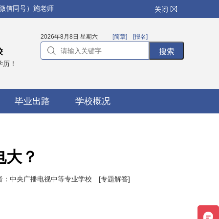
（微信同号）施老师
关闭
2026年8月8日 星期六
[简章]
[报名]
校
学历！
毕业出路
学校概况
电大？
校 作者：中央广播电视中等专业学校
[专题解答]