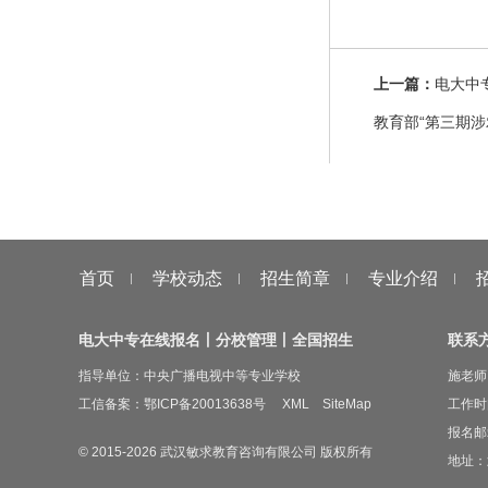
上一篇：
电大中
教育部“第三期
首页
学校动态
招生简章
专业介绍
电大中专在线报名丨分校管理丨全国招生
联系
指导单位：中央广播电视中等专业学校
施老师 
工信备案：
鄂ICP备20013638号
XML
SiteMap
工作时间
报名邮箱
© 2015-
2026
武汉敏求教育咨询有限公司 版权所有
地址：