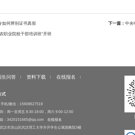
专如何辨别证书真假
下一篇：
中央
涉农职业院校干部培训班”开班
招生问答
资料下载
在线报名
方式
手机/微信：15608627519
：周一至周五 8:30-18:00，周六 9:00-12:00
：3420151665@qq.com
在线报名
武汉市洪山区武汉理工大学升升学生公寓国教院3楼