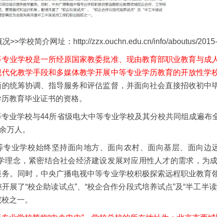
校简介网址：http://zzx.ouchn.edu.cn/info/aboutus/2015-07
等专业学校是一所经原国家教委批准、现由教育部职业教育与成
现代化教学手段和多媒体教学开展中等专业学历教育的开放性学
面的统筹协调、指导服务和评估监督，并面向社会直接招收初中
学历教育毕业证书的资格。
等专业学校与44所省级电大中等专业学校及其分校共同组成遍布
0余万人。
等专业学校始终坚持面向地方、面向农村、面向基层、面向边远
办学理念，紧密结合社会经济建设发展对应用性人才的需求，为
服务。同时，中央广播电视中等专业学校积极探索远程职业教育
开展了“校企助读试点”、“校企合作分段式培养试点”及“半工半
院校之一。