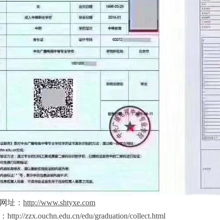
网址：
http://www.shtyxe.com
zx.ouchn.edu.cn/edu/graduation/collect.html