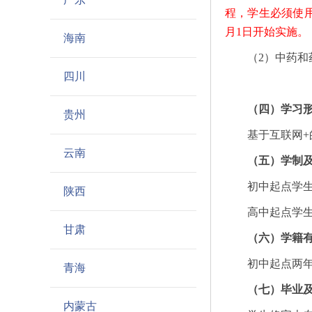
程，学生必须使用
月1日开始实施。
海南
（2）中药和药
四川
（四）学习
贵州
基于互联网+的
云南
（五）学制
初中起点学生可
陕西
高中起点学生
甘肃
（六）学籍
初中起点两年制
青海
（七）毕业
内蒙古