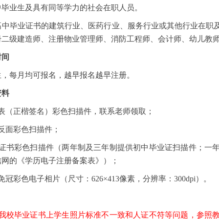
业生及具有同等学力的社会在职人员。
毕业证书的建筑行业、医药行业、服务行业或其他行业在职及
册二级建造师、注册物业管理师、消防工程师、会计师、幼儿教
时间
每月均可报名，越早报名越早注册。
资料
（正楷签名）彩色扫描件，联系老师领取；
面彩色扫描件；
书彩色扫描件（两年制及三年制提供初中毕业证扫描件；一
信网的《学历电子注册备案表》
）；
彩色电子相片（尺寸：626×413像素，分辨率：300dpi）。
决我校毕业证书上学生照片标准不一致和人证不符等问题，参照