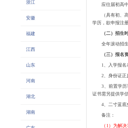
浙江
应往届初高中毕
（具有初、高中
安徽
学历，欲申报注
（二）招生
福建
全年滚动招生，
江西
（三）报名
山东
1、入学报名表
2、身份证正反
河南
3、前置学历证
证书需另提供学
湖北
4、二寸蓝底免冠
湖南
备注：
（1）为解
广东