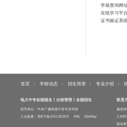
学籍查询网址：http://
在线学习平台：http://z
证书验证系统：http://z
首页
学校动态
招生简章
专业介绍
电大中专在线报名丨分校管理丨全国招生
联系
指导单位：中央广播电视中等专业学校
施老师 
工信备案：
鄂ICP备20013638号
XML
SiteMap
工作时间
报名邮箱