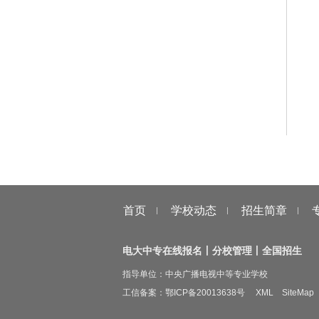
学籍
在线学
证书验
首页
学校动态
招生简章
电大中专在线报名丨分校管理丨全国招生
指导单位：中央广播电视中等专业学校
工信备案：
鄂ICP备20013638号
XML
SiteMap