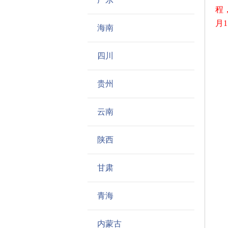
程
月
海南
（
四川
贵州
基
云南
初
陕西
高
甘肃
初
青海
内蒙古