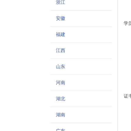
浙江
应
（
安徽
学
福建
全
江西
山东
1
2
河南
3
证
湖北
4
湖南
广东