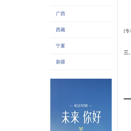
学
学
广西
已
西藏
[专
宁夏
三
新疆