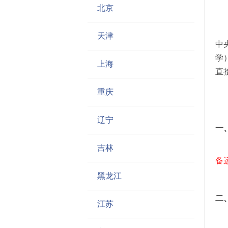
北京
天津
中
学
上海
直
中
重庆
辽宁
一
吉林
备
黑龙江
二
江苏